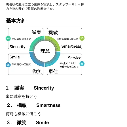
患者様の立場に立つ医療を実践し、スタッフ一同日々努
力を重ね安心で良質の医療提供を。
​基本方針
1. 誠実 Sincerity
常に誠意を持とう
２. 機敏 Smartness
何時も機敏に働こう
３. 微笑 Smile