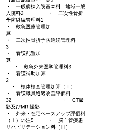
・ 一般病棟入院基本料 地域一般
入院科3 ・ 二次性骨折
予防継続管理料1
・ 救急医療管理加
算
・ 二次性骨折予防継続管理料
3
・ 看護配置加
算
・ 救急外来医学管理料3
・ 看護補助加算
2
・ 検体検査管理加算（Ⅰ）
・ 看護職員処遇改善評価料
32 ・ CT撮
影及びMRI撮影
・ 外来・在宅ベースアップ評価料
（Ⅰ）の注5 ・ 脳血管疾患
リハビリテーション料（Ⅲ）